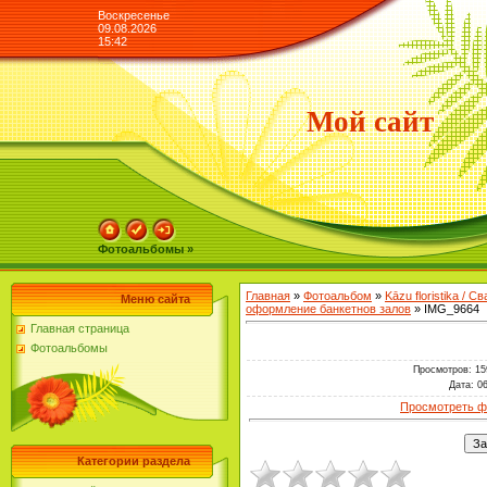
Воскресенье
09.08.2026
15:42
Мой сайт
Фотоальбомы »
Главная
»
Фотоальбом
»
Kāzu floristika / 
Меню сайта
оформление банкетнов залов
» IMG_9664
Главная страница
Фотоальбомы
Просмотров
: 15
Дата
: 0
Просмотреть ф
Категории раздела