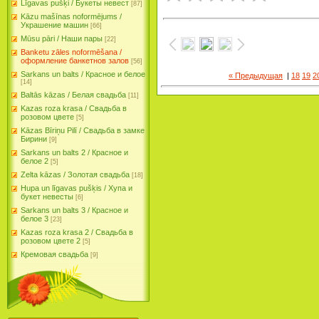
Līgavas pušķi / Букеты невест
[87]
Kāzu mašīnas noformējums /
Украшение машин
[66]
Mūsu pāri / Наши пары
[22]
Banketu zāles noformēšana /
оформление банкетнов залов
[56]
Sarkans un balts / Красное и белое
« Предыдущая
|
18
19
2
[14]
Baltās kāzas / Белая свадьба
[11]
Kazas roza krasa / Свадьба в
розовом цвете
[5]
Kāzas Bīriņu Pilī / Свадьба в замке
Бирини
[9]
Sarkans un balts 2 / Красное и
белое 2
[5]
Zelta kāzas / Золотая свадьба
[18]
Hupa un līgavas pušķis / Хупа и
букет невесты
[6]
Sarkans un balts 3 / Красное и
белое 3
[23]
Kazas roza krasa 2 / Свадьба в
розовом цвете 2
[5]
Кремовая свадьба
[9]