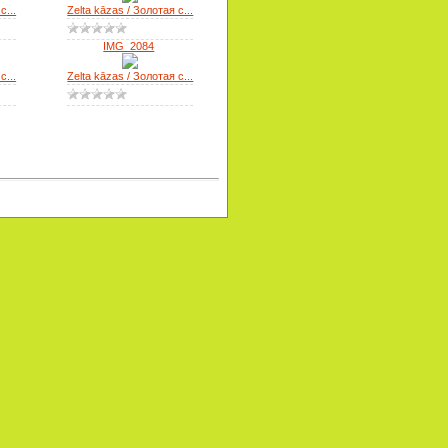
с...
Zelta kāzas / Золотая с...
IMG_2084
с...
Zelta kāzas / Золотая с...