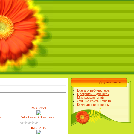
Друзья сайта
Все для веб-мастера
Программы для всех
Мир развлечений
Лучшие сайты Рунета
Кулинарные рецепты
IMG_2123
с...
Zelta kāzas / Золотая с...
IMG_2115