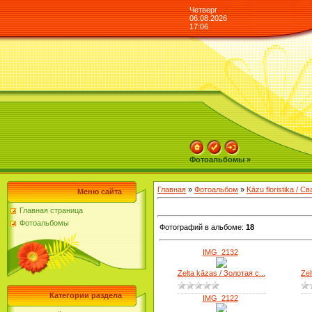
Четверг
06.08.2026
17:06
Фотоальбомы »
Главная
»
Фотоальбом
»
Kāzu floristika / 
Меню сайта
Главная страница
Фотоальбомы
Фотографий в альбоме
:
18
IMG_2132
Zelta kāzas / Золотая с...
Zel
Категории раздела
IMG_2122