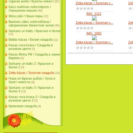
Līgavas pušķi / Букеты невест
[87]
Zelta kāzas / Золотая с...
Zel
Kāzu mašīnas noformējums /
Украшение машин
[66]
IMG_2112
Mūsu pāri / Наши пары
[22]
Banketu zāles noformēšana /
Zelta kāzas / Золотая с...
Zel
оформление банкетнов залов
[56]
Sarkans un balts / Красное и белое
IMG_2082
[14]
Baltās kāzas / Белая свадьба
[11]
Zelta kāzas / Золотая с...
Zel
Kazas roza krasa / Свадьба в
розовом цвете
[5]
Kāzas Bīriņu Pilī / Свадьба в замке
Бирини
[9]
Sarkans un balts 2 / Красное и
белое 2
[5]
Zelta kāzas / Золотая свадьба
[18]
Hupa un līgavas pušķis / Хупа и
букет невесты
[6]
Sarkans un balts 3 / Красное и
белое 3
[23]
Kazas roza krasa 2 / Свадьба в
розовом цвете 2
[5]
Кремовая свадьба
[9]