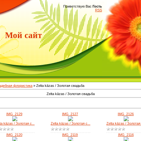
Приветствую Вас
Гость
RSS
Мой сайт
Свадебная флористика
» Zelta kāzas / Золотая свадьба
Zelta kāzas / Золотая свадьба
IMG_2129
IMG_2127
IMG_2126
ta kāzas / Золотая с...
Zelta kāzas / Золотая с...
Zelta kāzas / Золотая 
IMG_2120
IMG_2119
IMG_2116