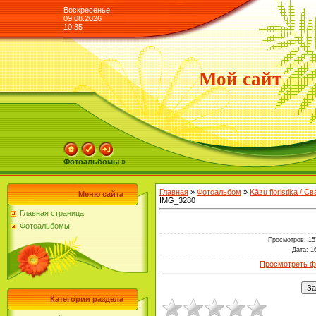
Воскресенье
09.08.2026
10:35
Мой сайт
Фотоальбомы »
Главная
»
Фотоальбом
»
Kāzu floristika / 
Меню сайта
IMG_3280
Главная страница
Фотоальбомы
Просмотров
: 15
Дата
: 1
Просмотреть ф
Категории раздела