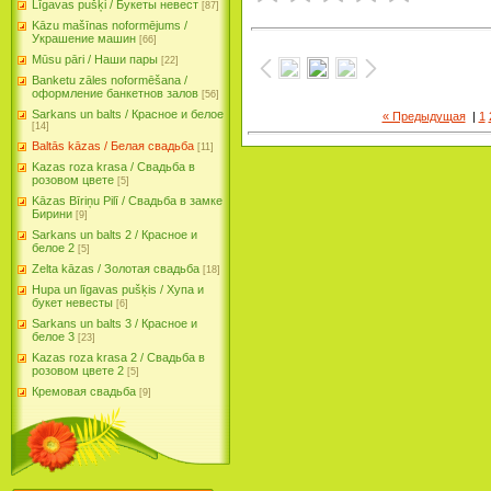
Līgavas pušķi / Букеты невест
[87]
Kāzu mašīnas noformējums /
Украшение машин
[66]
Mūsu pāri / Наши пары
[22]
Banketu zāles noformēšana /
оформление банкетнов залов
[56]
Sarkans un balts / Красное и белое
« Предыдущая
|
1
[14]
Baltās kāzas / Белая свадьба
[11]
Kazas roza krasa / Свадьба в
розовом цвете
[5]
Kāzas Bīriņu Pilī / Свадьба в замке
Бирини
[9]
Sarkans un balts 2 / Красное и
белое 2
[5]
Zelta kāzas / Золотая свадьба
[18]
Hupa un līgavas pušķis / Хупа и
букет невесты
[6]
Sarkans un balts 3 / Красное и
белое 3
[23]
Kazas roza krasa 2 / Свадьба в
розовом цвете 2
[5]
Кремовая свадьба
[9]