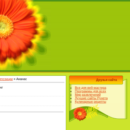
омпозиции
» Ананас
Друзья сайта
кг
Все для веб-мастера
Программы для всех
Мир развлечений
Лучшие сайты Рунета
Кулинарные рецепты