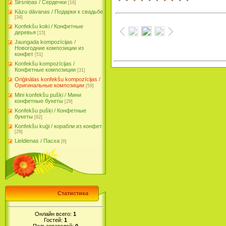
Sirsniņas / Сердечки
[16]
Kāzu dāvanas / Подарки к свадьбе
[34]
Konfekšu koki / Конфетные
деревья
[15]
Jaungada kompozīcijas /
Новогодние композиции из
конфет
[51]
Konfekšu kompozīcijas /
Конфетные композиции
[31]
Oriģinālas konfekšu kompozīcijas /
Оригинальные композиции
[59]
Mini konfekšu pušķi / Мини
конфетные букеты
[29]
Konfekšu pušķi / Конфетные
букеты
[82]
Konfekšu kuģi / корабли из конфет
[29]
Lieldienas / Пасха
[6]
Статистика
Онлайн всего:
1
Гостей:
1
Пользователей:
0