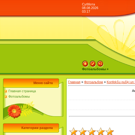
Суббота
08.08.2026
03:17
Фотоальбомы »
Главная
»
Фотоальбом
»
Konfekšu pušķi un
Меню сайта
А
Главная страница
Фотоальбомы
Категории раздела