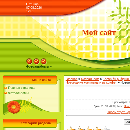
Пятница
07.08.2026
12:01
Мой сайт
Фотоальбомы »
Главная
»
Фотоальбом
»
Konfekšu pušķi un
Меню сайта
Новогодние композиции из конфет
» Новог
Главная страница
Фотоальбомы
Просмотров
: 
Дата
: 26.10.2009 |
Теги
:
Ново
Просмотреть ф
Категории раздела