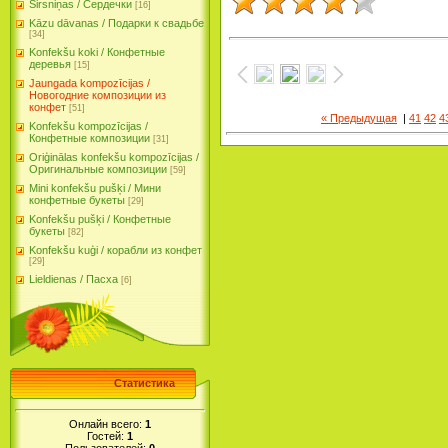
Sirsniņas / Сердечки
[16]
Kāzu dāvanas / Подарки к свадьбе
[34]
Konfekšu koki / Конфетные
деревья
[15]
Jaungada kompozīcijas /
Новогодние композиции из
конфет
[51]
« Предыдущая
|
41
42
4
Konfekšu kompozīcijas /
Конфетные композиции
[31]
Oriģinālas konfekšu kompozīcijas /
Оригинальные композиции
[59]
Mini konfekšu pušķi / Мини
конфетные букеты
[29]
Konfekšu pušķi / Конфетные
букеты
[82]
Konfekšu kuģi / корабли из конфет
[29]
Lieldienas / Пасха
[6]
Статистика
Онлайн всего:
1
Гостей:
1
Пользователей:
0