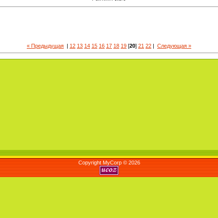
« Предыдущая
|
12
13
14
15
16
17
18
19
[
20
]
21
22
|
Следующая »
Copyright MyCorp © 2026