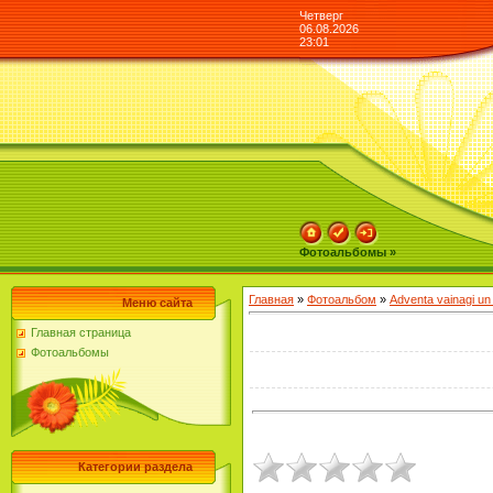
Четверг
06.08.2026
23:01
Фотоальбомы »
Главная
»
Фотоальбом
»
Adventa vainagi u
Меню сайта
Главная страница
Фотоальбомы
Категории раздела