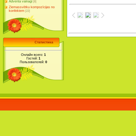
Adventa vainagi
[8]
Ziemassvētku kompozīcijas no
konfektem
[22]
Статистика
Онлайн всего:
1
Гостей:
1
Пользователей:
0