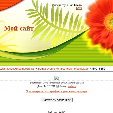
Приветствую Вас
Гость
RSS
Мой сайт
n Ziemassvētku kompozīcijas
»
Ziemassvētku kompozīcijas no konfektem
» IMG_5152
Просмотров
: 1575 |
Размеры
: 1600x1064px/135.3Kb
Дата
: 14.12.2011 |
Добавил
:
lizebeth
Просмотреть фотографию в реальном размере
Рейтинг
:
0.0
/
0