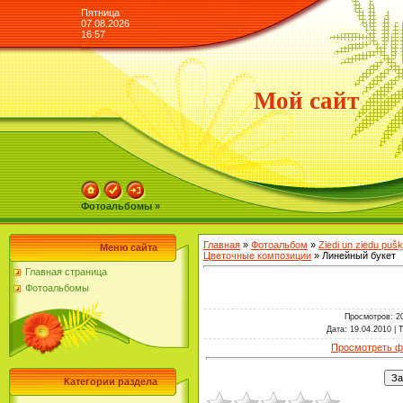
Пятница
07.08.2026
16:57
Мой сайт
Фотоальбомы »
Главная
»
Фотоальбом
»
Ziedi un ziedu puš
Меню сайта
Цветочные композиции
» Линейный букет
Главная страница
Фотоальбомы
Просмотров
: 2
Дата
: 19.04.2010 |
Т
Просмотреть ф
Категории раздела