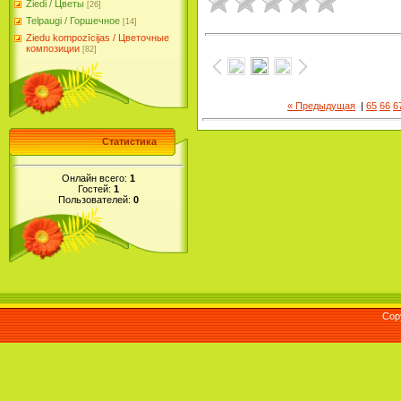
Ziedi / Цветы
[26]
Telpaugi / Горшечное
[14]
Ziedu kompozīcijas / Цветочные
композиции
[82]
« Предыдущая
|
65
66
6
Статистика
Онлайн всего:
1
Гостей:
1
Пользователей:
0
Cop