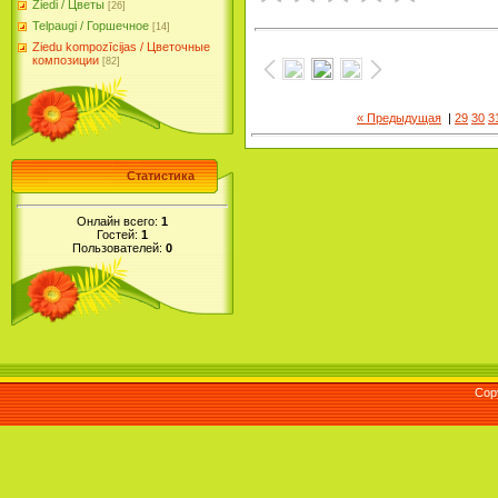
Ziedi / Цветы
[26]
Telpaugi / Горшечное
[14]
Ziedu kompozīcijas / Цветочные
композиции
[82]
« Предыдущая
|
29
30
3
Статистика
Онлайн всего:
1
Гостей:
1
Пользователей:
0
Cop