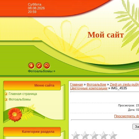
Суббота
08.08.2026
20:59
Мой сайт
Фотоальбомы »
Главная
»
Фотоальбом
»
Ziedi un ziedu puš
Меню сайта
Цветочные композиции
» IMG_4535
Главная страница
Фотоальбомы
Просмотров
: 1
Дата
: 0
Просмотреть ф
Категории раздела