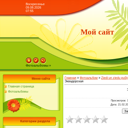
Воскресенье
09.08.2026
07:55
Мой сайт
Фотоальбомы »
Главная
»
Фотоальбом
»
Ziedi un ziedu puš
Меню сайта
Эквадорская
Главная страница
Фотоальбомы
Просмотров
: 
Дата
: 21.02.2
Категории раздела