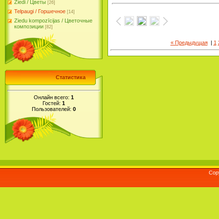
Ziedi / Цветы
[26]
Telpaugi / Горшечное
[14]
Ziedu kompozīcijas / Цветочные
композиции
[82]
« Предыдущая
|
1
Статистика
Онлайн всего:
1
Гостей:
1
Пользователей:
0
Cop