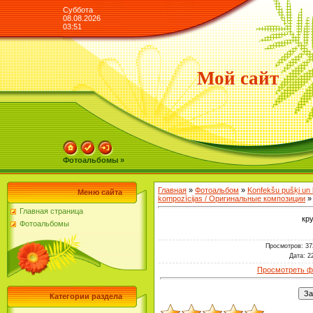
Суббота
08.08.2026
03:51
Мой сайт
Фотоальбомы »
Главная
»
Фотоальбом
»
Konfekšu pušķi un
Меню сайта
kompozīcijas / Оригинальные композиции
»
Главная страница
кр
Фотоальбомы
Просмотров
: 37
Дата
: 2
Просмотреть ф
Категории раздела