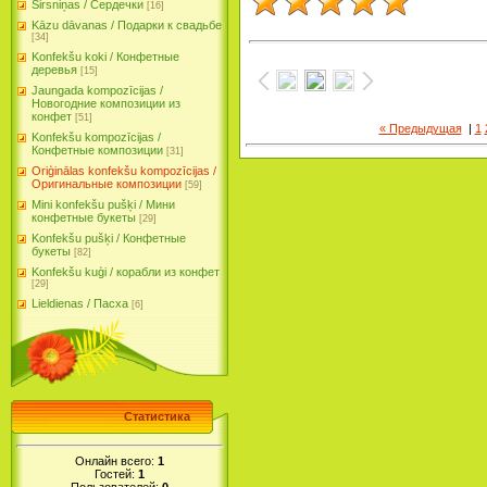
Sirsniņas / Сердечки
[16]
Kāzu dāvanas / Подарки к свадьбе
[34]
Konfekšu koki / Конфетные
деревья
[15]
Jaungada kompozīcijas /
Новогодние композиции из
конфет
[51]
« Предыдущая
|
1
Konfekšu kompozīcijas /
Конфетные композиции
[31]
Oriģinālas konfekšu kompozīcijas /
Оригинальные композиции
[59]
Mini konfekšu pušķi / Мини
конфетные букеты
[29]
Konfekšu pušķi / Конфетные
букеты
[82]
Konfekšu kuģi / корабли из конфет
[29]
Lieldienas / Пасха
[6]
Статистика
Онлайн всего:
1
Гостей:
1
Пользователей:
0