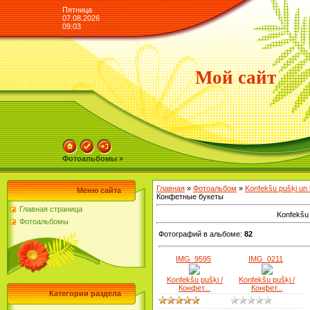
Пятница
07.08.2026
09:03
Мой сайт
Фотоальбомы »
Главная
»
Фотоальбом
»
Konfekšu pušķi un
Меню сайта
Конфетные букеты
Главная страница
Konfekšu
Фотоальбомы
Фотографий в альбоме
:
82
IMG_9595
IMG_0211
Konfekšu pušķi /
Konfekšu pušķi /
Конфет...
Конфет...
Категории раздела