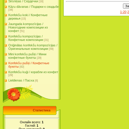
Sirsniņas / Сердечки
[16]
Kāzu dāvanas / Подарки к свадьбе
[34]
1-20
2
Konfekšu koki / Конфетные
деревья
[15]
Jaungada kompozīcijas /
Новогодние композиции из
конфет
[51]
Konfekšu kompozīcijas /
Конфетные композиции
[31]
Oriģinālas konfekšu kompozīcijas /
Оригинальные композиции
[59]
Mini konfekšu pušķi / Мини
конфетные букеты
[29]
Konfekšu pušķi / Конфетные
букеты
[82]
Konfekšu kuģi / корабли из конфет
[29]
Lieldienas / Пасха
[6]
Статистика
Онлайн всего:
1
Гостей:
1
Пользователей:
0