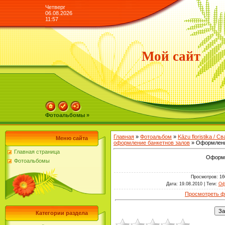
Четверг
06.08.2026
11:57
Мой сайт
Фотоальбомы »
Главная
»
Фотоальбом
»
Kāzu floristika / 
Меню сайта
оформление банкетнов залов
» Оформлени
Главная страница
Оформл
Фотоальбомы
Просмотров
: 16
Дата
: 19.08.2010 |
Теги
:
Оф
Просмотреть ф
Категории раздела