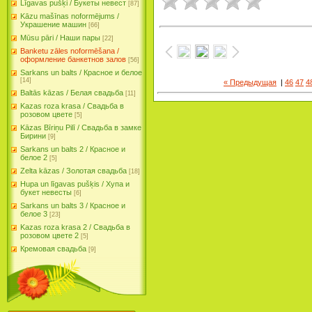
Līgavas pušķi / Букеты невест
[87]
Kāzu mašīnas noformējums /
Украшение машин
[66]
Mūsu pāri / Наши пары
[22]
Banketu zāles noformēšana /
оформление банкетнов залов
[56]
Sarkans un balts / Красное и белое
[14]
« Предыдущая
|
46
47
4
Baltās kāzas / Белая свадьба
[11]
Kazas roza krasa / Свадьба в
розовом цвете
[5]
Kāzas Bīriņu Pilī / Свадьба в замке
Бирини
[9]
Sarkans un balts 2 / Красное и
белое 2
[5]
Zelta kāzas / Золотая свадьба
[18]
Hupa un līgavas pušķis / Хупа и
букет невесты
[6]
Sarkans un balts 3 / Красное и
белое 3
[23]
Kazas roza krasa 2 / Свадьба в
розовом цвете 2
[5]
Кремовая свадьба
[9]