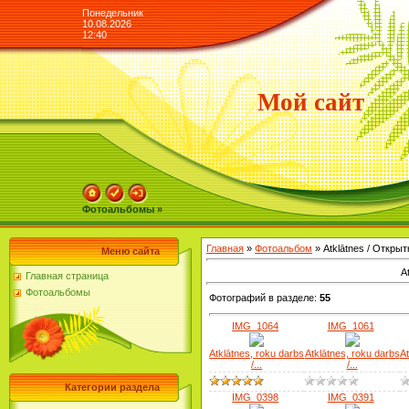
Понедельник
10.08.2026
12:40
Мой сайт
Фотоальбомы »
Главная
»
Фотоальбом
» Atklātnes / Открыт
Меню сайта
A
Главная страница
Фотоальбомы
Фотографий в разделе
:
55
IMG_1064
IMG_1061
Atklātnes, roku darbs
Atklātnes, roku darbs
At
/...
/...
Категории раздела
IMG_0398
IMG_0391