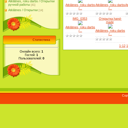
Atklātnes, roku darbs / Открытки
ручной работы
Atklātnes, roku darbs
Atklātnes, roku darbs
At
[41]
/...
/...
Atklātnes / Открытки
[14]
IMG_0353
Открытка hand-
made
Atklātnes, roku darbs
/...
Atklātnes, roku darbs
/...
Статистика
1-12
1
Онлайн всего:
1
Гостей:
1
Пользователей:
0
Cop